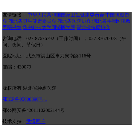
友情链接：
中华人民共和国国家卫生健康委员会
中国抗癌协
会
湖北省卫生健康委员会
湖北省医院协会
湖北省肿瘤医院数
字图书馆
华中科技大学同济医学院
湖北省抗癌协会
咨询电话：027-87676792（工作时间）； 027-87670078（午
间、夜间、节假日）
医院地址：武汉市洪山区卓刀泉南路116号
邮编：430079
版权所有 湖北省肿瘤医院
鄂ICP备05008890号-1
鄂公网安备42011102002144号
技术支持：
武汉网户