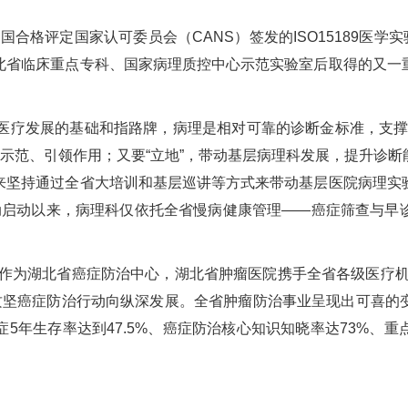
国合格评定国家认可委员会（CANS）签发的ISO15189医学
北省临床重点专科、国家病理质控中心示范实验室后取得的又一
发展的基础和指路牌，病理是相对可靠的诊断金标准，支撑着肿瘤防
业示范、引领作用；又要“立地”，带动基层病理科发展，提升诊
来坚持通过全省大培训和基层巡讲等方式来带动基层医院病理实
防治行动启动以来，病理科仅依托全省慢病健康管理——癌症筛查与
。作为湖北省癌症防治中心，湖北省肿瘤医院携手全省各级医疗
3”攻坚癌症防治行动向纵深发展。全省肿瘤防治事业呈现出可喜
5年生存率达到47.5%、癌症防治核心知识知晓率达73%、重