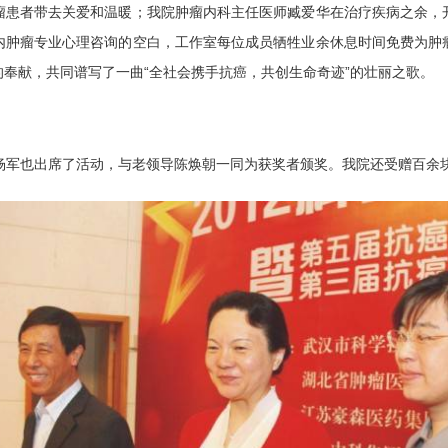
瘤患者带去关爱和温暖；我院肿瘤内科主任医师臧爱华在治疗疾病之余，
内肿瘤专业心理咨询的空白，工作室每位成员牺牲业余休息时间免费为肿
奉献，共同谱写了一曲“全社会携手抗癌，共创生命奇迹”的壮丽之歌。
军也出席了活动，与老领导陈焕朝一同为获奖者颁奖。我院还受赠百余