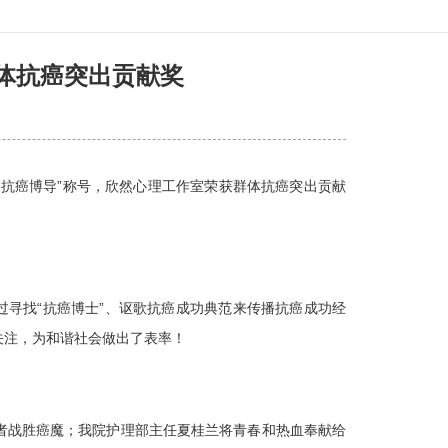
体抗癌突出贡献奖
“抗癌博导”称号，欣然心理工作室荣获群体抗癌突出贡献
过寻找“抗癌博士”、讴歌抗癌成功典范来传播抗癌成功经
关注，为和谐社会做出了表率！
者战胜癌魔；我院护理部主任夏桂兰将青春和热血奉献给