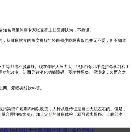
、省知名胃肠肿瘤专家张克亮主任医师认为，不靠谱。
的，从健康饮食的角度提醒年轻白领少吃隔夜饭也并无不妥，但不知道
压力等都逃不脱嫌疑。现在年轻人压力大，很多白领几乎是拼命学习和工
经功能改变，进而导致消化功能障碍、萎缩性胃炎、胃溃疡，久而久之
上网、爱喝碳酸饮料等。
境污染或许短期内难以改变，人种及遗传也是自己无法左右的。但是，
定量合理均衡饮食)，加上定期的健康体检，就可远离胃癌。上腹部疼
书馆
华中科技大学同济医学院
湖北省抗癌协会