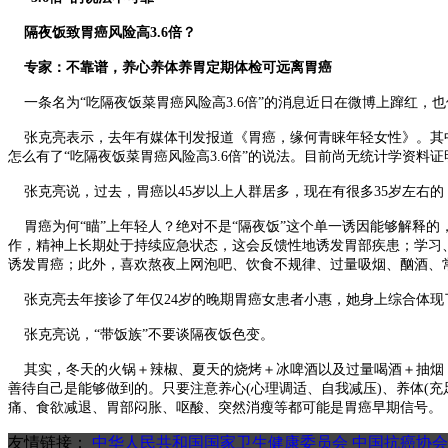
隔夜饭致胃癌风险高3.6倍？
专家：不靠谱，养心养体养胃定期体检可远离胃癌
一条名为“吃隔夜饭菜胃癌风险高3.6倍”的消息近日在微博上蹿红，
张克亮表示，去年有媒体刊发报道《胃癌，缘何青睐年轻女性》。其中
怎么有了“吃隔夜饭菜胃癌风险高3.6倍”的说法。目前尚无统计学资料证
张克亮说，过去，胃癌以45岁以上人群居多，现在有很多35岁左右的
胃癌为何“瞄”上年轻人？绝对不是“隔夜饭”这个单一诱因能够解释
作，精神上长期处于持续应急状态，这会反馈性地诱发胃部疾患；学习
诱发胃癌；此外，喜欢熬夜上网泡吧、饮食不规律、过量吸烟、酗酒、
张克亮去年接诊了年仅24岁的晚期胃癌女患者小惠，她身上综合体现
张克亮说，“带饭族”不要谈隔夜饭色变。
其实，冬天的火锅＋辣椒、夏天的烧烤＋冰啤酒以及过量喝酒＋抽烟，
善待自己是能够做到的。只要注意养心(心理调适、自我减压)、养体(
痛、食欲减退、胃部闷胀、呕酸、突然消瘦等都可能是胃癌早期信号。
友情链接：
中华人民共和国国家卫生健康委员会
中国抗癌协会