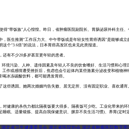
也使得“带饭族”人心惶惶。昨日，省肿瘤医院副院长、胃肠泌尿外科主任
，医生推测“工作压力大、中午带饭或是年轻女性胃癌诱因”是能够成立
明这个“3.6倍”的说法，日本胃癌高发区也未见此类报道。
，还有不少20多岁甚至更年轻的患者。
的，环境污染、人种、遗传因素及年轻人不良的饮食嗜好、生活习惯和心理
、工作或感情遭受挫折后，焦虑也会引起体内某些激素分泌改变和植物神
常喝冰冻碳酸饮料，都可能诱发胃癌。
了这些诱因。她两次婚姻均告失败、居无定所、没有固定职业、喜欢通宵
对健康的杀伤力都比隔夜饭要大得多。隔夜饭可少吃。工业化带来的环
充足睡眠、适量锻炼、提高自我保健意识、摒弃不良生活习惯)、养胃(定时
湖北省卫生健康委员会
湖北省医院协会
湖北省肿瘤医院数字图