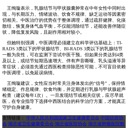
王绚璇表示，乳腺结节与甲状腺囊肿常在中年女性中同时出
现，与长期压力、情绪波动、饮食不规律、缺乏运动等因素密
切相关。中医治疗的优势在于整体调理，通过疏肝健脾、化痰
散结，恢复身体气血平衡，不仅能消除结节，还能改善伴随症
状，降低复发风险，且副作用相对较小。
但她特别强调，中医调理必须建立在科学评估基础上：TI-
RADS 3类以下的甲状腺结节、BI-RADS 3类以下的乳腺结节
一般为良性，可在监测下尝试中医干预。但如果分类达到4类
及以上，或结节短期迅速增大、伴有声音嘶哑、乳头溢液等异
常症状，必须首先通过西医检查排除恶性可能，不可盲目依赖
中医调理，以免延误病情。
王绚璇建议，女性应当时常关注身体发出的“信号”，保持情
绪稳定、作息规律、饮食均衡，并定期进行乳腺与甲状腺超声
检查（建议每年1次）。一旦发现结节或相关症状，应尽早就
医，在专业指导下选择中西医结合的科学治疗方案，才能真正
守护自身健康。
友情链接：
中华人民共和国国家卫生健康委员会
中国抗癌协
会
湖北省卫生健康委员会
湖北省医院协会
湖北省肿瘤医院数