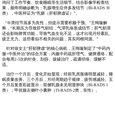
询问了工作节奏、饮食睡眠等生活细节。结合影像学检查结
果，最终明确诊断为：乳腺增生症伴多发结节（BI-RADS Ⅲ
类），中医辩证为“乳癖（肝郁脾虚证）”。
“Ⅲ类结节虽多为良性，但提示需要积极干预。”王绚璇解
释，“长期压力导致肝气郁结，气滞乳络形成结节；肝气郁滞
还会影响脾胃功能，导致气血生化不足，这才出现月经紊乱、
疲乏无力。这些看似不相关的问题，其实同根同源。”
针对徐女士“肝郁脾虚”的核心病机，王绚璇制定了“中药内
服+中医外治”的综合方案：内服中药疏肝理气、健脾通络，配
合每周2-3次的针灸、刮痧、拔罐治疗，疏通经络、缓解不
适。
治疗一个月后，变化开始显现：经前乳房胀痛明显减轻，睡
眠质量改善。三个月后，月经周期趋于规律，疲劳感减轻。五
个月后复查彩超显示：双侧乳腺未见明显肿块（BI-RADS 1
类）；甲状腺左侧叶小囊肿（TI-RADS 2类，良性）。