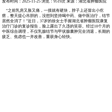
发布时间：2025-11-25
浏览：9519次
来源：湖北省肿瘤医院
“之前乳房又胀又痛，一摸就有硬块，脖子上还冒出小疙
瘩，整天提心吊胆的，没想到坚持喝中药、做中医治疗，结节
居然全消了！”近日，37岁的徐女士手握湖北省肿瘤医院康复
治疗门诊的复诊报告，脸上露出了久违的笑容。经过10个月的
中医综合调理，不仅乳腺结节与甲状腺囊肿完全消退，长期的
疲乏、焦虑也一并改善，重获身心轻快。