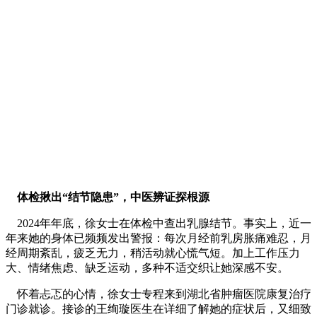
体检揪出“结节隐患”，中医辨证探根源
2024年年底，徐女士在体检中查出乳腺结节。事实上，近一
年来她的身体已频频发出警报：每次月经前乳房胀痛难忍，月
经周期紊乱，疲乏无力，稍活动就心慌气短。加上工作压力
大、情绪焦虑、缺乏运动，多种不适交织让她深感不安。
怀着忐忑的心情，徐女士专程来到湖北省肿瘤医院康复治疗
门诊就诊。接诊的王绚璇医生在详细了解她的症状后，又细致