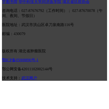
字图书馆
华中科技大学同济医学院
湖北省抗癌协会
咨询电话：027-87676792（工作时间）； 027-87670078（午
间、夜间、节假日）
医院地址：武汉市洪山区卓刀泉南路116号
邮编：430079
版权所有 湖北省肿瘤医院
鄂ICP备05008890号-1
鄂公网安备42011102002144号
技术支持：
武汉网户