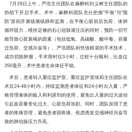
7月29日上午，严浩主任团队在麻醉科刘义树主任团队的
协助下开启手术。术中，麻醉科团队充分把握“平衡”与“预
防”原则开展镇痛镇静和监测，在平衡心脏前后负荷、体肺
循环阻力，维持足够的右心冠脉灌注压的同时，预防一切可
能导致心脏衰竭的因素（包括低氧、高碳酸、酸中毒、容量
过负荷、交感兴奋等）。严浩团队则凭借精湛的手术技术，
成功切除肿瘤，手术用时仅3小时，过程十分顺利，出血仅
350毫升，术中患者生命体征平稳。
术后，患者转入重症监护室。重症监护室张莉主任团队在
术后24-48小时内，持续监测患者体征和24小时出入量，严
格管理液体的输入和利尿剂的使用，避免出入量的过大波动
引起血容量变化过大、心脏负荷加剧。同时，团队加强了患
者的疼痛管理，避免患者因疼痛、焦虑诱发交感神经兴奋导
致的肺动脉压力升高。