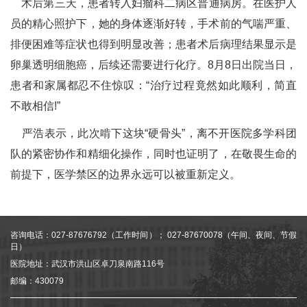
术后第三天，患者转入妇瘤科二病区普通病房。在医护人
员的精心照护下，她的身体逐渐好转，手术前的气喘严重、
排便困难等症状也得到明显改善；患者术后病理结果显示是
卵巢透明细胞癌，后续还需要进行化疗。8月8日出院当日，
患者和家属都忍不住惊叹：“治疗过程竟然如此顺利，简直
不敢相信!”
严浩表示，此次啃下这块“硬骨头”，离不开医院多学科团
队的紧密协作和精细化操作，同时也证明了，在敬畏生命的
前提下，医学禁区的边界永远可以被重新定义。
咨询电话：027-87676792（工作时间）； 027-87670078（午间、夜间、节假
日）
医院地址：武汉市洪山区卓刀泉南路116号
邮编：430079