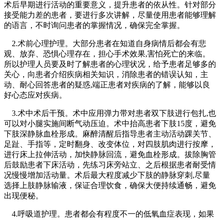
术后早期进行活动的重要意义，提升患者的依从性。针对部分
接受能力差的患者，要进行多次讲解，尽量使用患者能够理解
的语言，不时询问患者的掌握情况，确保完全掌握。
2.术前心理护理。大部分患者在知道自身病情后都会有悲
观、放弃、恐惧心理存在，担心手术效果,害怕死亡的来临。
所以护理人员要及时了解患者的心理状况，给予患者足够多的
关心，向患者介绍疾病相关知识，消除患者的错误认知，主
动、耐心回答患者的疑惑,端正患者对疾病的了解，能够以良
好心态应对疾病。
3.术中术后干预。术中应用弹力带对患者双下肢进行包扎,也
可以对小腿实施间断气动压迫。术中抬高患者下肢15度，避免
下肢深静脉血栓形成。麻醉清醒后指导患者主动活动踝关节、
足趾、手指等，定时翻身、改变体位，对四肢肌肉进行按摩，
进行床上拉伸活动，加快静脉回流，避免血栓形成。拔除胸管
后鼓励患者下床活动，先练习床旁站立、之后根据患者耐受情
况慢慢增加活动量。术后最大程度减少下肢的静脉穿刺,尽量
选择上肢静脉输液，保证合理饮食，确保大便持续通畅，避免
出现便秘。
4.呼吸道护理。患者都会有程度不一的低氧血症表现，如果