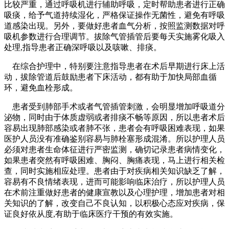
比较严重，通过呼吸机进行辅助呼吸，定时帮助患者进行正确
吸痰，给予气道持续湿化，严格保证操作无菌性，避免有呼吸
道感染出现。另外，要做好患者血气分析，按照监测数据对呼
吸机参数进行合理调节。拔除气管插管后要每天实施雾化吸入
处理,指导患者正确深呼吸以及咳嗽、排痰。
在综合护理中，特别要注意指导患者在术后早期进行床上活
动，拔除管道后鼓励患者下床活动，都有助于加快局部血循
环，避免血栓形成。
患者受到肺部手术或者气管插管刺激，会明显增加呼吸道分
泌物，同时由于体质虚弱或者排痰不畅等原因，所以患者术后
容易出现肺部感染或者肺不张，患者会有呼吸困难表现，如果
医护人员没有准确鉴别容易与肺栓塞形成混淆。所以护理人员
必须对患者生命体征进行严密监测，确切记录患者病情变化，
如果患者突然有呼吸困难、胸闷、胸痛表现，马上进行相关检
查，同时实施相应处理。患者由于对疾病相关知识缺乏了解，
容易有不良情绪表现，进而可能影响临床治疗，所以护理人员
在术前注重做好患者的健康宣教以及心理护理，增加患者对相
关知识的了解，改变自己不良认知，以积极心态应对疾病，保
证良好依从度,有助于临床医疗干预的有效实施。