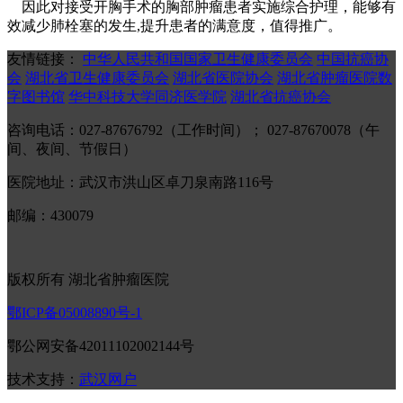
因此对接受开胸手术的胸部肿瘤患者实施综合护理，能够有
效减少肺栓塞的发生,提升患者的满意度，值得推广。
友情链接：
中华人民共和国国家卫生健康委员会
中国抗癌协
会
湖北省卫生健康委员会
湖北省医院协会
湖北省肿瘤医院数
字图书馆
华中科技大学同济医学院
湖北省抗癌协会
咨询电话：027-87676792（工作时间）； 027-87670078（午
间、夜间、节假日）
医院地址：武汉市洪山区卓刀泉南路116号
邮编：430079
版权所有 湖北省肿瘤医院
鄂ICP备05008890号-1
鄂公网安备42011102002144号
技术支持：
武汉网户