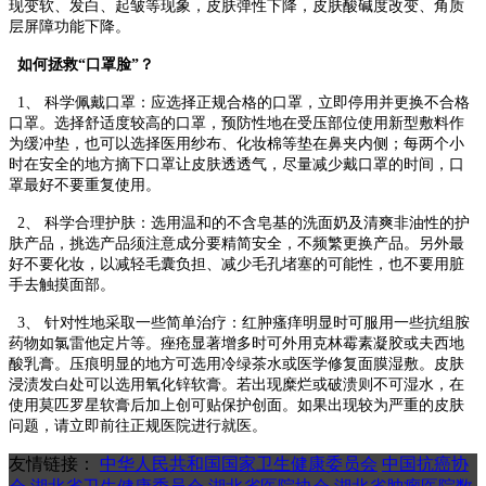
现变软、发白、起皱等现象，皮肤弹性下降，皮肤酸碱度改变、角质
层屏障功能下降。
如何拯救“口罩脸”？
1、 科学佩戴口罩：应选择正规合格的口罩，立即停用并更换不合格
口罩。选择舒适度较高的口罩，预防性地在受压部位使用新型敷料作
为缓冲垫，也可以选择医用纱布、化妆棉等垫在鼻夹内侧；每两个小
时在安全的地方摘下口罩让皮肤透透气，尽量减少戴口罩的时间，口
罩最好不要重复使用。
2、 科学合理护肤：选用温和的不含皂基的洗面奶及清爽非油性的护
肤产品，挑选产品须注意成分要精简安全，不频繁更换产品。另外最
好不要化妆，以减轻毛囊负担、减少毛孔堵塞的可能性，也不要用脏
手去触摸面部。
3、 针对性地采取一些简单治疗：红肿瘙痒明显时可服用一些抗组胺
药物如氯雷他定片等。痤疮显著增多时可外用克林霉素凝胶或夫西地
酸乳膏。压痕明显的地方可选用冷绿茶水或医学修复面膜湿敷。皮肤
浸渍发白处可以选用氧化锌软膏。若出现糜烂或破溃则不可湿水，在
使用莫匹罗星软膏后加上创可贴保护创面。如果出现较为严重的皮肤
问题，请立即前往正规医院进行就医。
友情链接：
中华人民共和国国家卫生健康委员会
中国抗癌协