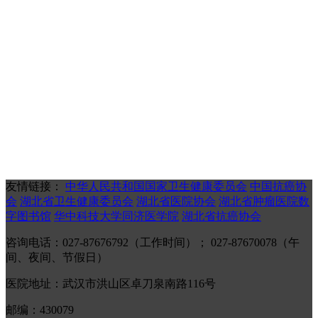
友情链接：
中华人民共和国国家卫生健康委员会
中国抗癌协
会
湖北省卫生健康委员会
湖北省医院协会
湖北省肿瘤医院数
字图书馆
华中科技大学同济医学院
湖北省抗癌协会
咨询电话：027-87676792（工作时间）； 027-87670078（午
间、夜间、节假日）
医院地址：武汉市洪山区卓刀泉南路116号
邮编：430079