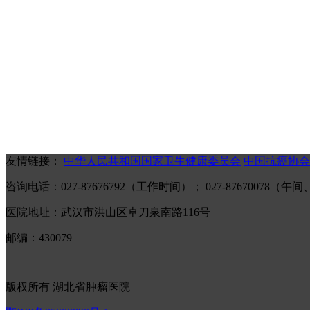
友情链接：
中华人民共和国国家卫生健康委员会
中国抗癌协会
咨询电话：027-87676792（工作时间）； 027-87670078
医院地址：武汉市洪山区卓刀泉南路116号
邮编：430079
版权所有 湖北省肿瘤医院