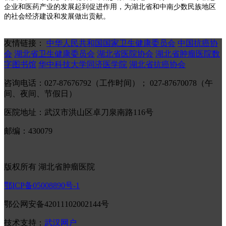
企业和医药产业的发展起到促进作用，为湖北省和中南少数民族地区
的社会经济建设和发展做出贡献。
友情链接：
中华人民共和国国家卫生健康委员会
中国抗癌协
会
湖北省卫生健康委员会
湖北省医院协会
湖北省肿瘤医院数
字图书馆
华中科技大学同济医学院
湖北省抗癌协会
咨询电话：027-87676792（工作时间）； 027-87670078（午
间、夜间、节假日）
医院地址：武汉市洪山区卓刀泉南路116号
邮编：430079
版权所有 湖北省肿瘤医院
鄂ICP备05008890号-1
鄂公网安备42011102002144号
技术支持：
武汉网户