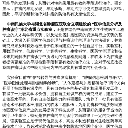
可能早的发现肿瘤，从而针对性的采用最有效的手段进行治疗。研究
显示，肿瘤的早期发现、早期诊断、早期治疗可使治愈率提高到83%，
因此，早期诊断和治疗对肿瘤的防治具有决定性意义。
中南民族大学与湖北省肿瘤医院联合立项建设的 “医学信息分析及
肿瘤诊疗”湖北省重点实验室，
正是在结合中南民族大学生物医学工程
专业的人才与学科优势，以及湖北省肿瘤医院的资源与行业优势的基
础上，为深入开展医学信息处理与肿瘤诊疗的理论与方法研究，并将
研究成果及时有效地应用于临床而建立的一个创新型平台。实验室利
用数理科学、信息科学、计算机科学、生物科学、医药学等理论和技
术来共同解决肿瘤诊疗中所遇到的信息检测问题，在临床上为肿瘤患
者提供更精准的早期检测手段和更有效的治疗方法，这对于彻底改变
我国肿瘤以诊治中晚期病例为主的现状具有重要的社会价值。
实验室目前在“信号转导与肿瘤发病机制”、“肿瘤信息检测与评估”、
“医学图像处理与肿瘤辅助诊断”、“人体建模与肿瘤精确治疗”四个方向
开展了持续而有深度的、具有自身特色的基础研究和应用开发工作，
获得了一批较高学术价值、拥有自主知识产权的研究成果，建立了一
支较高水平的、具有自主创新能力的科研团队，培养了一批具有较高
理论水平和临床应用能力的临床工程队伍，为湖北省和中南少数民族
地区医学信息产业的发展提供了科技支撑，从而更好的服务于当地的
医疗卫生事业，特别是在肿瘤的早期诊疗方面取得了一定的突破性进
展。该实验室立足于现代信息技术、高技术制造和新兴生物医药等高
新技术产业，势必对湖北省和中南少数民族地区医疗企业、医学信息