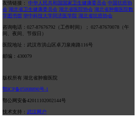
友情链接：
中华人民共和国国家卫生健康委员会
中国抗癌协
会
湖北省卫生健康委员会
湖北省医院协会
湖北省肿瘤医院数
字图书馆
华中科技大学同济医学院
湖北省抗癌协会
咨询电话：027-87676792（工作时间）； 027-87670078（午
间、夜间、节假日）
医院地址：武汉市洪山区卓刀泉南路116号
邮编：430079
版权所有 湖北省肿瘤医院
鄂ICP备05008890号-1
鄂公网安备42011102002144号
技术支持：
武汉网户