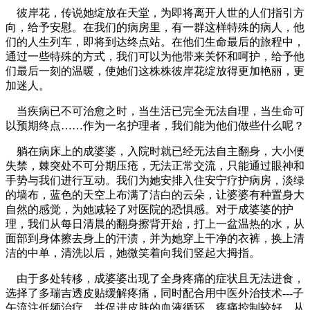
彼岸花，传说她绽放在天堂，为即将离开人世的人们指引方
向，给予安慰。在我们的病房里，有一群这样特殊的病人，他
们的人生列车，即将到达终点站。在他们生命最后的旅程中，
通过一些特殊的方式，我们可以为他带来关怀和呵护，给予他
们最后一刻的温暖，使她们这株株彼岸花绽放得更加艳丽，更
加迷人。
当疾病已不可治愈之时，当生活已完全无法自理，当生命可
以预期终点……作为一名护理者，我们能为他们做些什么呢？
躺在病床上的成婆婆，入院时就已经无法自主翻身，大小便
失禁，棘突处不可分期压疮，无法正常交流，只能通过眼神和
手势与我们进行互动。我们为她安排入住安宁疗护病房，淡绿
的墙布，蓝色的天空上布满了洁白的云朵，让婆婆有种置身大
自然的感觉，为她减轻了对医院的恐惧感。对于成婆婆的护
理，我们从每日清晨的翻身擦背开始，打上一盆温热的水，从
面部到身体擦去身上的汗渍，并为她穿上干净的衣裤，换上清
洁的中单，清洗以后，她微笑着向我们竖起大拇指。
由于多处转移，成婆婆出现了全身疼痛的症状且无法进食，
选择了多瑞吉透皮贴缓解疼痛，同时配合用中医外治技术---子
午流注低频治疗，并促进皮肤的血液循环，疼痛控制较好，从