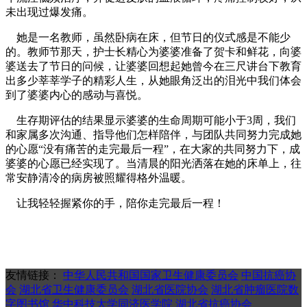
未出现过爆发痛。
她是一名教师，虽然卧病在床，但节日的仪式感是不能少
的。教师节那天，护士长精心为婆婆准备了贺卡和鲜花，向婆
婆送去了节日的问候，让婆婆回想起她曾今在三尺讲台下教育
出多少莘莘学子的精彩人生，从她眼角泛出的泪光中我们体会
到了婆婆内心的感动与喜悦。
生存期评估的结果显示婆婆的生命周期可能小于3周，我们
和家属多次沟通、指导他们怎样陪伴，与团队共同努力完成她
的心愿“没有痛苦的走完最后一程”，在大家的共同努力下，成
婆婆的心愿已经实现了。当清晨的阳光洒落在她的床单上，往
常安静清冷的病房被照耀得格外温暖。
让我轻轻握紧你的手，陪你走完最后一程！
友情链接：
中华人民共和国国家卫生健康委员会
中国抗癌协
会
湖北省卫生健康委员会
湖北省医院协会
湖北省肿瘤医院数
字图书馆
华中科技大学同济医学院
湖北省抗癌协会