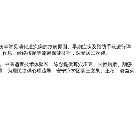
炎等常见消化道疾病的致病原因、早期症状及预防手段进行详
、作息、经络按摩等简易保健技巧，深受居民欢迎。
。中医适宜技术体验区，陈念提供耳穴压豆、穴位贴敷、刮痧
题，为居民提供心理疏导。安宁疗护团队王文果、王蓓、龚益菊