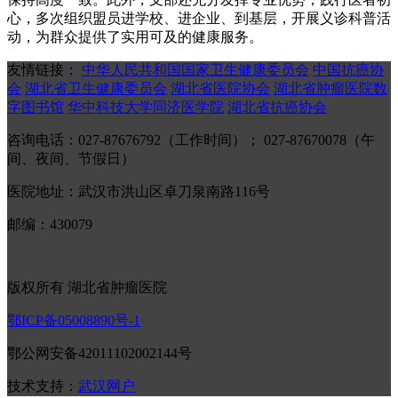
心，多次组织盟员进学校、进企业、到基层，开展义诊科普活
动，为群众提供了实用可及的健康服务。
友情链接：
中华人民共和国国家卫生健康委员会
中国抗癌协
会
湖北省卫生健康委员会
湖北省医院协会
湖北省肿瘤医院数
字图书馆
华中科技大学同济医学院
湖北省抗癌协会
咨询电话：027-87676792（工作时间）； 027-87670078（午
间、夜间、节假日）
医院地址：武汉市洪山区卓刀泉南路116号
邮编：430079
版权所有 湖北省肿瘤医院
鄂ICP备05008890号-1
鄂公网安备42011102002144号
技术支持：
武汉网户