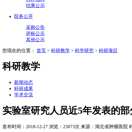
结果公示
院务公开
采购公告
评标公示
其他公示
您现在的位置：
首页
>
科研教学
>
科学研究
>
科研项目
科研教学
新闻动态
科研成果
学术交流
实验室研究人员近5年发表的部
发布时间：2018-12-27
浏览：23073次
来源：湖北省肿瘤医院 