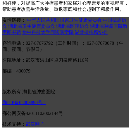
和好评，对提高广大肿瘤患者和家属对心理康复的重视程度，
帮助患者改善生活质量、重返家庭和社会起到了积极作用。
友情链接：
中华人民共和国国家卫生健康委员会
中国抗癌协
会
湖北省卫生健康委员会
湖北省医院协会
湖北省肿瘤医院数
字图书馆
华中科技大学同济医学院
湖北省抗癌协会
咨询电话：027-87676792（工作时间）； 027-87670078（午
间、夜间、节假日）
医院地址：武汉市洪山区卓刀泉南路116号
邮编：430079
版权所有 湖北省肿瘤医院
鄂ICP备05008890号-1
鄂公网安备42011102002144号
技术支持：
武汉网户