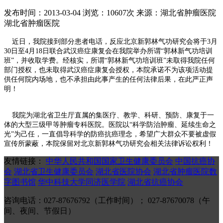
发布时间：2013-03-04
浏览：10607次
来源：湖北省肿瘤医院
湖北省肿瘤医院
近日，我院接到部分患者电话，反应北京新郭林气功研究会将于3月
30日至4月18日联合武汉癌症康复会在我院举办所谓“郭林新气功培训
班”，并收取学费。经核实，所谓“郭林新气功培训班”未取得我院任何
部门授权，也未取得武汉癌症康复会授权，本院承诺不为该项活动提
供任何院内场地，也不承担由此事产生的任何法律后果，在此严正声
明！
我院为湖北省卫生厅直属的集医疗、教学、科研、预防、康复于一
体的大型三级甲等肿瘤专科医院。医院以“科学防治肿瘤、延续生命之
光”为己任，一直倡导科学的防癌抗癌理念，希望广大群众不要被虚假
宣传所蒙蔽，本院保留对北京新郭林气功研究会相关法律诉讼权利！
友情链接：
中华人民共和国国家卫生健康委员会
中国抗癌协
会
湖北省卫生健康委员会
湖北省医院协会
湖北省肿瘤医院数
字图书馆
华中科技大学同济医学院
湖北省抗癌协会
咨询电话：027-87676792（工作时间）； 027-87670078（午
间、夜间、节假日）