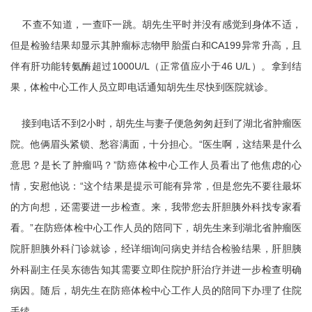
不查不知道，一查吓一跳。胡先生平时并没有感觉到身体不适，
但是检验结果却显示其肿瘤标志物甲胎蛋白和CA199异常升高，且
伴有肝功能转氨酶超过1000U/L（正常值应小于46 U/L）。拿到结
果，体检中心工作人员立即电话通知胡先生尽快到医院就诊。
接到电话不到2小时，胡先生与妻子便急匆匆赶到了湖北省肿瘤医
院。他俩眉头紧锁、愁容满面，十分担心。“医生啊，这结果是什么
意思？是长了肿瘤吗？”防癌体检中心工作人员看出了他焦虑的心
情，安慰他说：“这个结果是提示可能有异常，但是您先不要往最坏
的方向想，还需要进一步检查。来，我带您去肝胆胰外科找专家看
看。”在防癌体检中心工作人员的陪同下，胡先生来到湖北省肿瘤医
院肝胆胰外科门诊就诊，经详细询问病史并结合检验结果，肝胆胰
外科副主任吴东德告知其需要立即住院护肝治疗并进一步检查明确
病因。随后，胡先生在防癌体检中心工作人员的陪同下办理了住院
手续。