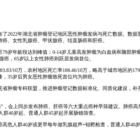
022年湖北省肿瘤登记地区恶性肿瘤发病与死亡数据。数据显示，
位癌种为肺癌、女性乳腺癌、甲状腺癌、结直肠癌和肝癌。
79岁年龄段达到峰值；0-14岁儿童高发肿瘤为白血病和脑部
状腺癌，65岁以上女性肺癌则跃居发病首位。
83/10万，农村地区死亡率188.46/10万，略高于城市地区的1
峰，35岁后男女恶性肿瘤致死首位均为肺癌。
省肿瘤专科联盟，推进肿瘤登记数据标准化、同质化建设，补
”，会上同步发布肺癌、肝癌等六大重点癌种早筛建议。肺癌高危
群40岁起、普通人群45岁起开展肠镜筛查。
危人群40岁或更早每年做乳腺超声+钼靶检查，普通人群40岁起