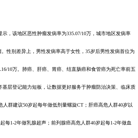
该地区恶性肿瘤发病率为335.07/10万，城市地区发病率
肿瘤。性别差异上，男性发病率高于女性，35岁后男性发病首位为
79.16/10万。肺癌、肝癌、胃癌、结直肠癌和食管癌为死亡率前五
齐基层登记能力短板，让数据更好服务于肿瘤防治决策、临床质
人群建议50岁起每年做低剂量螺旋CT；肝癌高危人群40岁以
每1-2年做乳腺超声；前列腺癌高危人群40岁起每1-2年做血