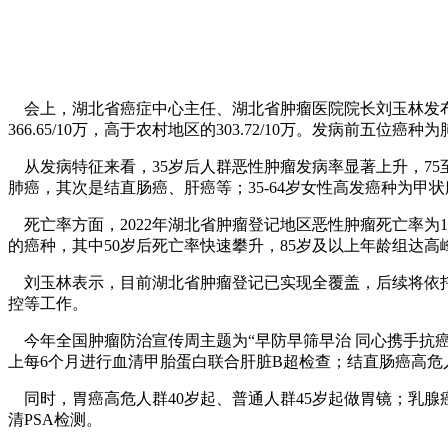
会上，湖北省癌症中心主任、湖北省肿瘤医院院长刘玉林发布了2
366.65/10万，高于农村地区的303.72/10万。发病前五
从发病特征来看，35岁后人群恶性肿瘤发病率显著上升，75至
肺癌，其次是结直肠癌、肝癌等；35-64岁女性高发癌种为甲
死亡率方面，2022年湖北省肿瘤登记地区恶性肿瘤死亡率为183.
的癌种，其中50岁后死亡率快速攀升，85岁及以上年龄组达高
刘玉林表示，目前湖北省肿瘤登记已实现全覆盖，后续将依托
控等工作。
今年全国肿瘤防治宣传周主题为“早防早筛早治 同心携手抗癌
上每6个月进行血清甲胎蛋白联合肝脏B超检查；结直肠癌高危人
同时，胃癌高危人群40岁起、普通人群45岁起做胃镜；乳腺癌高
清PSA检测。