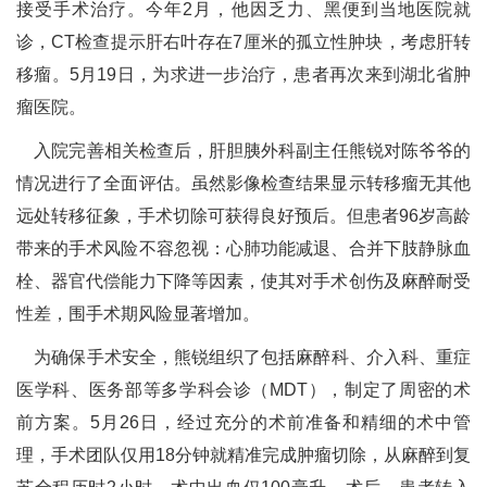
接受手术治疗。今年2月，他因乏力、黑便到当地医院就
诊，CT检查提示肝右叶存在7厘米的孤立性肿块，考虑肝转
移瘤。5月19日，为求进一步治疗，患者再次来到湖北省肿
瘤医院。
入院完善相关检查后，肝胆胰外科副主任熊锐对陈爷爷的
情况进行了全面评估。虽然影像检查结果显示转移瘤无其他
远处转移征象，手术切除可获得良好预后。但患者96岁高龄
带来的手术风险不容忽视：心肺功能减退、合并下肢静脉血
栓、器官代偿能力下降等因素，使其对手术创伤及麻醉耐受
性差，围手术期风险显著增加。
为确保手术安全，熊锐组织了包括麻醉科、介入科、重症
医学科、医务部等多学科会诊（MDT），制定了周密的术
前方案。5月26日，经过充分的术前准备和精细的术中管
理，手术团队仅用18分钟就精准完成肿瘤切除，从麻醉到复