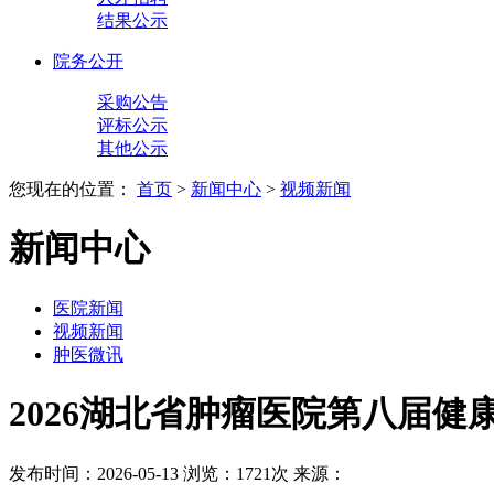
结果公示
院务公开
采购公告
评标公示
其他公示
您现在的位置：
首页
>
新闻中心
>
视频新闻
新闻中心
医院新闻
视频新闻
肿医微讯
2026湖北省肿瘤医院第八届健
发布时间：2026-05-13
浏览：1721次
来源：