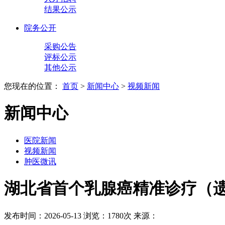
结果公示
院务公开
采购公告
评标公示
其他公示
您现在的位置：
首页
>
新闻中心
>
视频新闻
新闻中心
医院新闻
视频新闻
肿医微讯
湖北省首个乳腺癌精准诊疗（
发布时间：2026-05-13
浏览：1780次
来源：