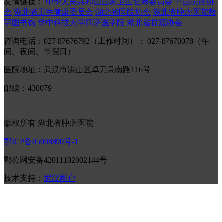
友情链接：
中华人民共和国国家卫生健康委员会
中国抗癌协
会
湖北省卫生健康委员会
湖北省医院协会
湖北省肿瘤医院数
字图书馆
华中科技大学同济医学院
湖北省抗癌协会
咨询电话：027-87676792（工作时间）； 027-87670078（午
间、夜间、节假日）
医院地址：武汉市洪山区卓刀泉南路116号
邮编：430079
版权所有 湖北省肿瘤医院
鄂ICP备05008890号-1
鄂公网安备42011102002144号
技术支持：
武汉网户