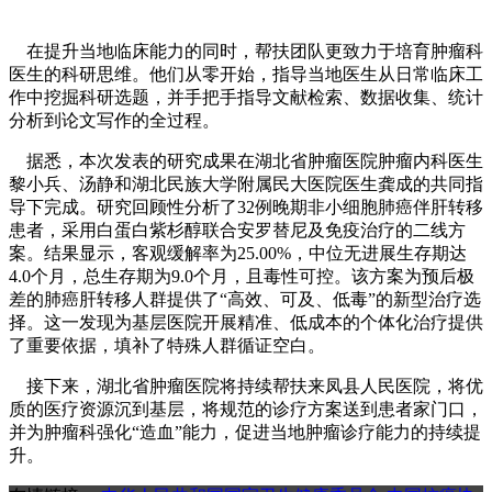
在提升当地临床能力的同时，帮扶团队更致力于培育肿瘤科
医生的科研思维。他们从零开始，指导当地医生从日常临床工
作中挖掘科研选题，并手把手指导文献检索、数据收集、统计
分析到论文写作的全过程。
据悉，本次发表的研究成果在湖北省肿瘤医院肿瘤内科医生
黎小兵、汤静和湖北民族大学附属民大医院医生龚成的共同指
导下完成。研究回顾性分析了32例晚期非小细胞肺癌伴肝转移
患者，采用白蛋白紫杉醇联合安罗替尼及免疫治疗的二线方
案。结果显示，客观缓解率为25.00%，中位无进展生存期达
4.0个月，总生存期为9.0个月，且毒性可控。该方案为预后极
差的肺癌肝转移人群提供了“高效、可及、低毒”的新型治疗选
择。这一发现为基层医院开展精准、低成本的个体化治疗提供
了重要依据，填补了特殊人群循证空白。
接下来，湖北省肿瘤医院将持续帮扶来凤县人民医院，将优
质的医疗资源沉到基层，将规范的诊疗方案送到患者家门口，
并为肿瘤科强化“造血”能力，促进当地肿瘤诊疗能力的持续提
升。